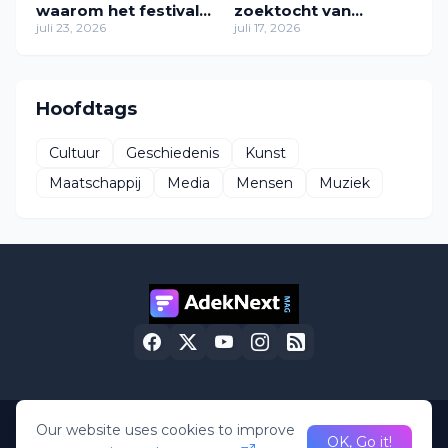
waarom het festival
zoektocht van
in zijn huidige vorm
juli 23, 2026
Zawdie Sandvliet
juli 17, 2026
verdwijnt
naar thuis
Hoofdtags
Cultuur
Geschiedenis
Kunst
Maatschappij
Media
Mensen
Muziek
Our website uses cookies to improve
OK, Go it!
Home
About Us
Privacy Policy
Contact Us