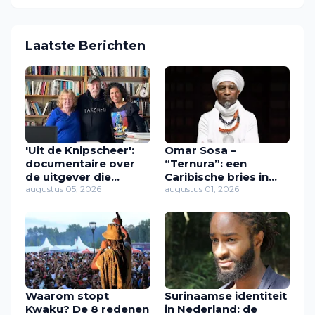
Laatste Berichten
'Uit de Knipscheer':
Omar Sosa –
documentaire over
“Ternura”: een
de uitgever die
Caribische bries in
Caribische stemmen
augustus 05, 2026
muziek
augustus 01, 2026
een plek gaf
Waarom stopt
Surinaamse identiteit
Kwaku? De 8 redenen
in Nederland: de