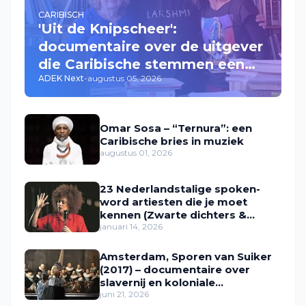
CARIBISCH
'Uit de Knipscheer':
documentaire over de uitgever
die Caribische stemmen een
ADEK Next
-
augustus 05, 2026
plek gaf
Omar Sosa – “Ternura”: een
Caribische bries in muziek
augustus 01, 2026
23 Nederlandstalige spoken-
word artiesten die je moet
kennen (Zwarte dichters &
performers in Nederland)
januari 14, 2026
Amsterdam, Sporen van Suiker
(2017) – documentaire over
slavernij en koloniale
geschiedenis
juni 21, 2026