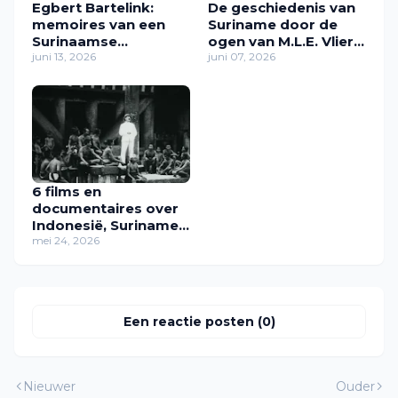
Egbert Bartelink:
De geschiedenis van
memoires van een
Suriname door de
Surinaamse
ogen van M.L.E. Vlier
plantage-opzichter in
juni 13, 2026
(1863) – een digitaal
juni 07, 2026
de slavernij
leesboek met AI-
leeswijzer
6 films en
documentaires over
Indonesië, Suriname
en kolonialisme
mei 24, 2026
Een reactie posten (0)
Nieuwer
Ouder