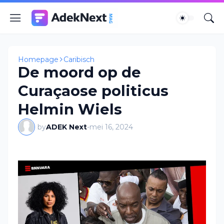
Homepage
Caribisch
De moord op de
Curaçaose politicus
Helmin Wiels
by
ADEK Next
-
mei 16, 2024