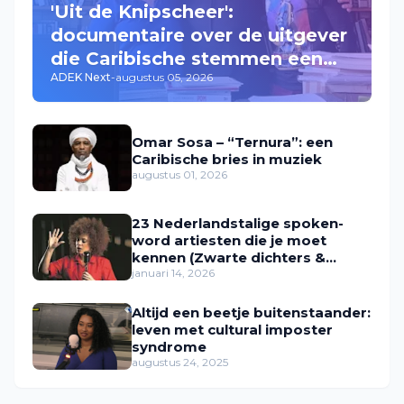
'Uit de Knipscheer':
documentaire over de uitgever
die Caribische stemmen een
ADEK Next
-
augustus 05, 2026
plek gaf
Omar Sosa – “Ternura”: een
Caribische bries in muziek
augustus 01, 2026
23 Nederlandstalige spoken-
word artiesten die je moet
kennen (Zwarte dichters &
performers in Nederland)
januari 14, 2026
Altijd een beetje buitenstaander:
leven met cultural imposter
syndrome
augustus 24, 2025