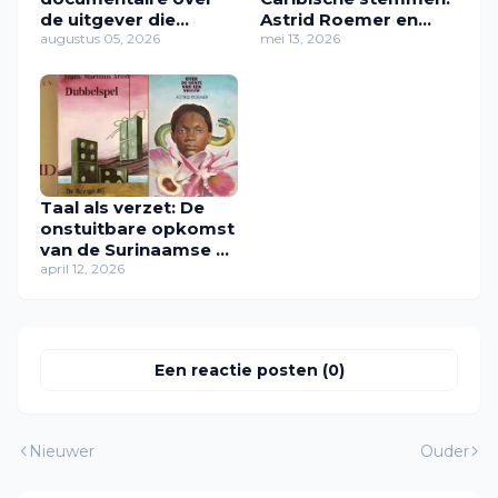
de uitgever die
Astrid Roemer en
Caribische stemmen
augustus 05, 2026
Radna Fabias
mei 13, 2026
een plek gaf
Taal als verzet: De
onstuitbare opkomst
van de Surinaamse en
Caribische literatuur
april 12, 2026
Een reactie posten (0)
Nieuwer
Ouder