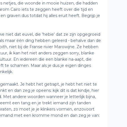
es netjes, die woonde in mooie huizen, die hadden
arom Cairo iets te zeggen heeft over die tijd en
n graven dus totdat hij alles eruit heeft. Begrijp je
niet dat euvel, die 'hebie' dat ze zijn opgegroeid
e als maar één ding hebben geleerd - behalve dan de
bith, niet bij de Franse rivier Marowijne. Ze hebben
uur, ik kan het niet anders zeggen sorry, blanke
 cultuur. En iedereen die een blanke na-aapt, die
eft te schamen. Maar als je dus je eigen dinges
kelijk.
nd gemaakt. Je hebt het getrapt, je hebt het niet te
t en dan zeg je opeens: kijk dit is dat kindje, hier
nd. Met andere woorden wanneer je letterlijk bijna,
 neemt een tang en je trekt iemand zijn tanden
 praten, zo moet je je klinkers vormen, enzovoort
t iemand met een kromme mond en dan zeg je van: