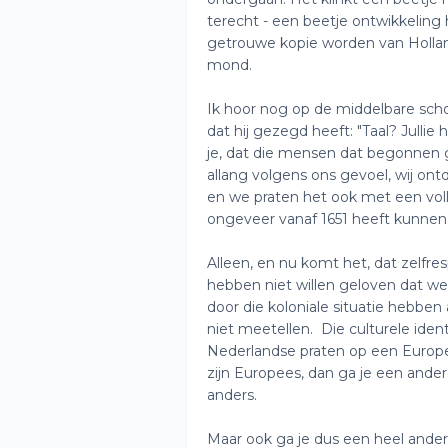
terecht - een beetje ontwikkelin
getrouwe kopie worden van Holla
mond.
Ik hoor nog op de middelbare schoo
dat hij gezegd heeft: "Taal? Jullie 
je, dat die mensen dat begonnen 
allang volgens ons gevoel, wij ont
en we praten het ook met een voll
ongeveer vanaf 1651 heeft kunnen
Alleen, en nu komt het, dat zelfr
hebben niet willen geloven dat we
door die koloniale situatie hebbe
niet meetellen. Die culturele ide
Nederlandse praten op een Europe
zijn Europees, dan ga je een ande
anders.
Maar ook ga je dus een heel andere