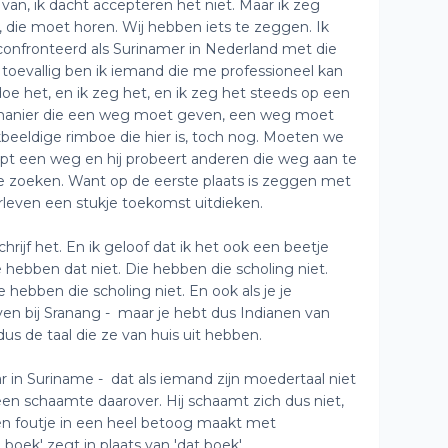
 van, ik dacht accepteren het niet. Maar ik zeg
n, die moet horen. Wij hebben iets te zeggen. Ik
econfronteerd als Surinamer in Nederland met die
 toevallig ben ik iemand die me professioneel kan
oe het, en ik zeg het, en ik zeg het steeds op een
 manier die een weg moet geven, een weg moet
beeldige rimboe die hier is, toch nog. Moeten we
ept een weg en hij probeert anderen die weg aan te
e zoeken. Want op de eerste plaats is zeggen met
rleven een stukje toekomst uitdieken.
rijf het. En ik geloof dat ik het ook een beetje
e hebben dat niet. Die hebben die scholing niet.
e hebben die scholing niet. En ook als je je
even bij Sranang - maar je hebt dus Indianen van
s de taal die ze van huis uit hebben.
ar in Suriname - dat als iemand zijn moedertaal niet
een schaamte daarover. Hij schaamt zich dus niet,
één foutje in een heel betoog maakt met
e boek' zegt in plaats van 'dat boek'.