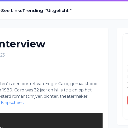
-See Links
Trending
Uitgelicht
interview
023
ten’ is een portret van Edgar Cairo, gemaakt door
980. Cairo was 32 jaar en hij is te zien op het
esterd romanschrijver, dichter, theatermaker,
 Knipscheer.