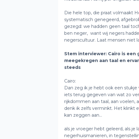
Die hele top, die praat volmaakt Hol
systematisch genegeerd, afgebrok
gezegd: we hadden geen taal toc
ben neger, want wij negers hadden,
negerscultuur. Laat mensen niet l
Stem interviewer: Cairo is een 
meegekregen aan taal en ervar
steeds
Cairo:
Dan zeg ik je hebt ook een stukje 
iets terug gegeven van wat zo ver
rijkdommen aan taal, aan voelen,
denk ik zelfs verminkt. Het klinkt
kan zeggen aan…
als je vroeger hebt geleerd, als je
negerhuismanieren, in tegenstellin