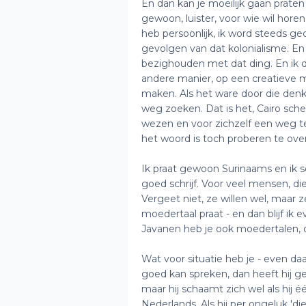
En dan kan je moeilijk gaan praten
gewoon, luister, voor wie wil hore
heb persoonlijk, ik word steeds g
gevolgen van dat kolonialisme. En
bezighouden met dat ding. En ik d
andere manier, op een creatieve
maken. Als het ware door die denk
weg zoeken. Dat is het, Cairo sch
wezen en voor zichzelf een weg t
het woord is toch proberen te ove
Ik praat gewoon Surinaams en ik sch
goed schrijf. Voor veel mensen, di
Vergeet niet, ze willen wel, maar z
moedertaal praat - en dan blijf ik 
Javanen heb je ook moedertalen, du
Wat voor situatie heb je - even da
goed kan spreken, dan heeft hij g
maar hij schaamt zich wel als hij 
Nederlands. Als hij per ongeluk 'di