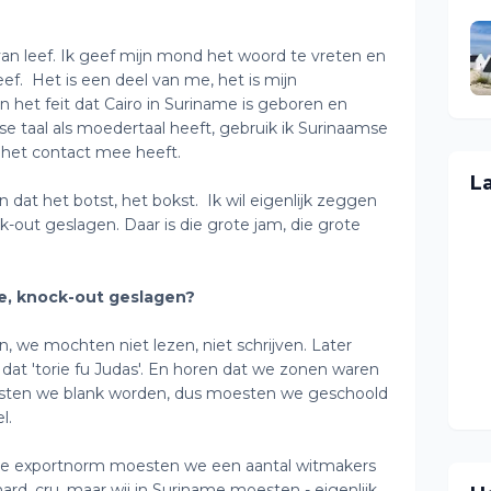
 van leef. Ik geef mijn mond het woord te vreten en
eef. Het is een deel van me, het is mijn
 het feit dat Cairo in Suriname is geboren en
e taal als moedertaal heeft, gebruik ik Surinaamse
 het contact mee heeft.
L
n dat het botst, het bokst. Ik wil eigenlijk zeggen
k-out geslagen. Daar is die grote jam, die grote
je, knock-out geslagen?
, we mochten niet lezen, niet schrijven. Later
dat 'torie fu Judas'. En horen dat we zonen waren
esten we blank worden, dus moesten we geschoold
l.
ndse exportnorm moesten we een aantal witmakers
ard, cru, maar wij in Suriname moesten - eigenlijk