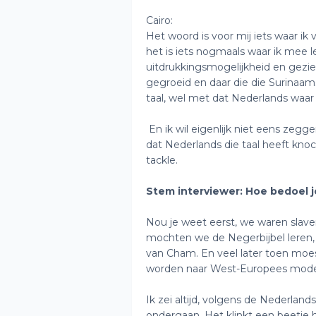
Cairo:
Het woord is voor mij iets waar ik
het is iets nogmaals waar ik mee l
uitdrukkingsmogelijkheid en gezien
gegroeid en daar die die Surinaams
taal, wel met dat Nederlands waar
En ik wil eigenlijk niet eens zegge
dat Nederlands die taal heeft knoc
tackle.
Stem interviewer: Hoe bedoel 
Nou je weet eerst, we waren slaven
mochten we de Negerbijbel leren, 
van Cham. En veel later toen mo
worden naar West-Europees mode
Ik zei altijd, volgens de Nederla
ondergaan. Het klinkt een beetje h