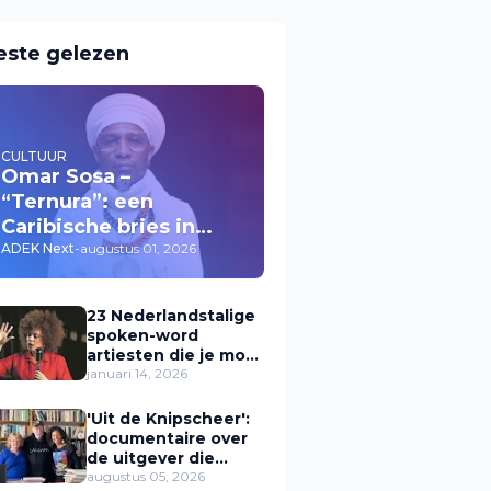
este gelezen
CULTUUR
Omar Sosa –
“Ternura”: een
Caribische bries in
muziek
ADEK Next
-
augustus 01, 2026
23 Nederlandstalige
spoken-word
artiesten die je moet
kennen (Zwarte
januari 14, 2026
dichters &
performers in
'Uit de Knipscheer':
Nederland)
documentaire over
de uitgever die
Caribische stemmen
augustus 05, 2026