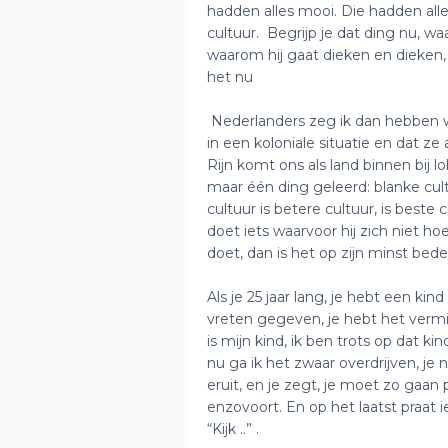
hadden alles mooi. Die hadden all
cultuur. Begrijp je dat ding nu, wa
waarom hij gaat dieken en dieken, e
het nu
Nederlanders zeg ik dan hebben we 
in een koloniale situatie en dat z
Rijn komt ons als land binnen bij lo
maar één ding geleerd: blanke cult
cultuur is betere cultuur, is beste
doet iets waarvoor hij zich niet ho
doet, dan is het op zijn minst beden
Als je 25 jaar lang, je hebt een ki
vreten gegeven, je hebt het vermink
is mijn kind, ik ben trots op dat ki
nu ga ik het zwaar overdrijven, je
eruit, en je zegt, je moet zo gaan
enzovoort. En op het laatst praa
“Kijk ..” .