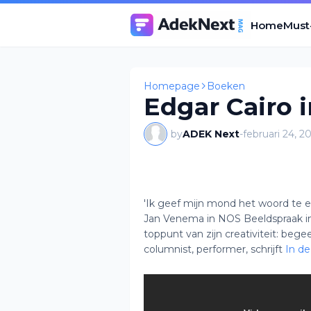
Home
Must
Homepage
Boeken
Edgar Cairo 
by
ADEK Next
-
februari 24, 2
'Ik geef mijn mond het woord te e
Jan Venema in NOS Beeldspraak in 1
toppunt van zijn creativiteit: bege
columnist, performer, schrijft
In de