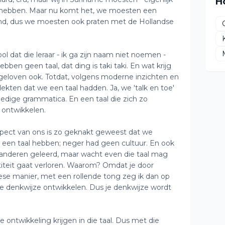
H
g hebben. Maar nu komt het, we moesten een
nd, dus we moesten ook praten met de Hollandse
l dat die leraar - ik ga zijn naam niet noemen -
hebben geen taal, dat ding is taki taki. En wat krijg
geloven ook. Totdat, volgens moderne inzichten en
dekten dat we een taal hadden. Ja, we 'talk en toe'
edige grammatica. En een taal die zich zo
 ontwikkelen.
espect van ons is zo geknakt geweest dat we
 een taal hebben; neger had geen cultuur. En ook
n anderen geleerd, maar wacht even die taal mag
ntiteit gaat verloren. Waarom? Omdat je door
se manier, met een rollende tong zeg ik dan op
re denkwijze ontwikkelen. Dus je denkwijze wordt
 ontwikkeling krijgen in die taal. Dus met die