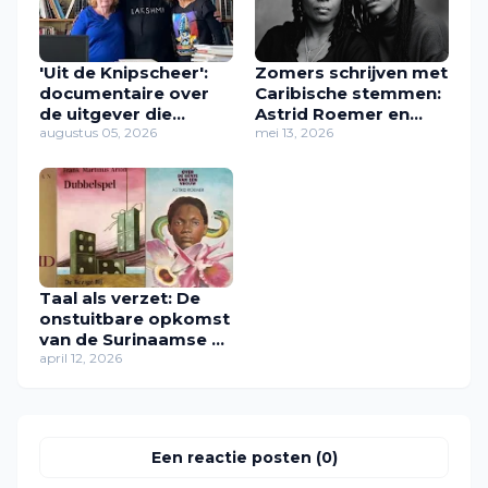
'Uit de Knipscheer':
Zomers schrijven met
documentaire over
Caribische stemmen:
de uitgever die
Astrid Roemer en
Caribische stemmen
augustus 05, 2026
Radna Fabias
mei 13, 2026
een plek gaf
Taal als verzet: De
onstuitbare opkomst
van de Surinaamse en
Caribische literatuur
april 12, 2026
Een reactie posten (0)