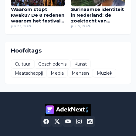
Waarom stopt
Surinaamse identiteit
Kwaku? De 8 redenen
in Nederland: de
waarom het festival
zoektocht van
in zijn huidige vorm
juli 23, 2026
Zawdie Sandvliet
juli 17, 2026
verdwijnt
naar thuis
Hoofdtags
Cultuur
Geschiedenis
Kunst
Maatschappij
Media
Mensen
Muziek