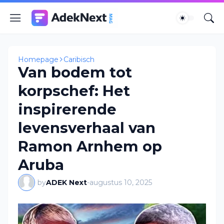
Homepage
Caribisch
Van bodem tot
korpschef: Het
inspirerende
levensverhaal van
Ramon Arnhem op
Aruba
by
ADEK Next
-
augustus 10, 2025