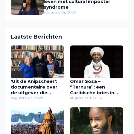
leven met cultural imposter
syndrome
augustus 24, 2025
Laatste Berichten
'Uit de Knipscheer':
Omar Sosa –
documentaire over
“Ternura”: een
de uitgever die
Caribische bries in
Caribische stemmen
augustus 05, 2026
muziek
augustus 01, 2026
een plek gaf