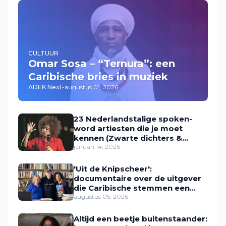
CULTUUR
Omar Sosa – “Ternura”: een
Caribische bries in muziek
ADEK Next
-
augustus 01, 2026
23 Nederlandstalige spoken-
word artiesten die je moet
kennen (Zwarte dichters &
performers in Nederland)
januari 14, 2026
'Uit de Knipscheer':
documentaire over de uitgever
die Caribische stemmen een
plek gaf
augustus 05, 2026
Altijd een beetje buitenstaander: