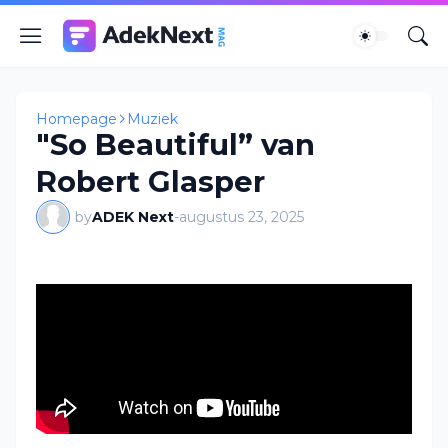
Homepage
Muziek
"So Beautiful” van
Robert Glasper
by
ADEK Next
-
augustus 23, 2025