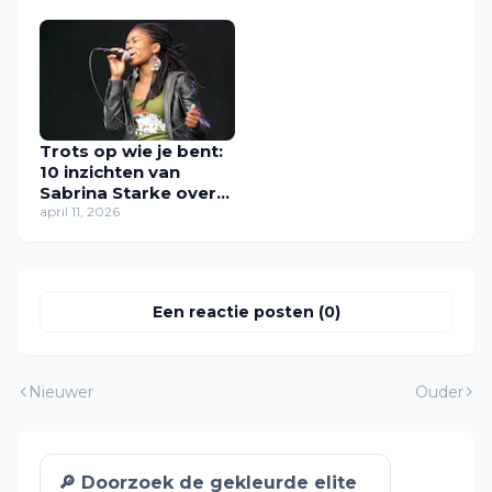
Trots op wie je bent:
10 inzichten van
Sabrina Starke over
identiteit en vrijheid
april 11, 2026
Een reactie posten (0)
Nieuwer
Ouder
🔎 Doorzoek de gekleurde elite