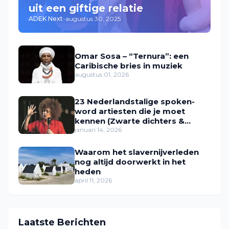
uit een giftige relatie
ADEK Next
-
augustus 30, 2025
Omar Sosa – “Ternura”: een
Caribische bries in muziek
augustus 01, 2026
23 Nederlandstalige spoken-
word artiesten die je moet
kennen (Zwarte dichters &
performers in Nederland)
januari 14, 2026
Waarom het slavernijverleden
nog altijd doorwerkt in het
heden
april 11, 2026
Laatste Berichten