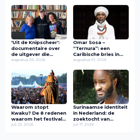
'Uit de Knipscheer':
Omar Sosa –
documentaire over
“Ternura”: een
de uitgever die
Caribische bries in
Caribische stemmen
augustus 05, 2026
muziek
augustus 01, 2026
een plek gaf
Waarom stopt
Surinaamse identiteit
Kwaku? De 8 redenen
in Nederland: de
waarom het festival
zoektocht van
in zijn huidige vorm
juli 23, 2026
Zawdie Sandvliet
juli 17, 2026
verdwijnt
naar thuis