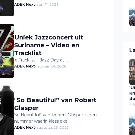
ADEK Next
-
april 11, 2026
Uniek Jazzconcert uit
Suriname – Video en
L
Tracklist
♫ Tracklist – Jazz Day at …
ADEK Next
-
februari 01, 2026
'U
Kn
do
"So Beautiful” van Robert
ov
au
Glasper
ui
So Beautiful” van Robert Glasper is een
Ca
s
nummer waarin klassieke …
pl
ADEK Next
-
augustus 23, 2025