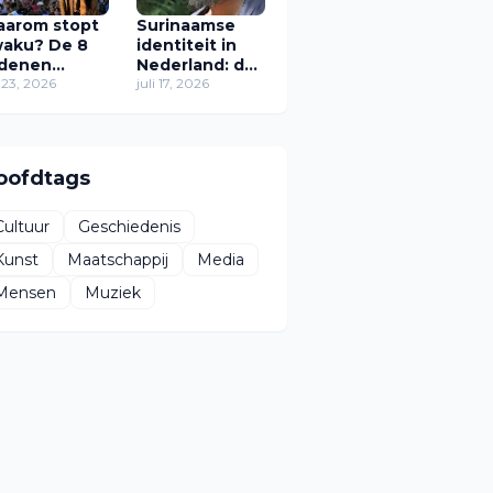
arom stopt
Surinaamse
aku? De 8
identiteit in
denen
Nederland: de
arom het
i 23, 2026
zoektocht van
juli 17, 2026
stival in zijn
Zawdie
idige vorm
Sandvliet naar
rdwijnt
thuis
oofdtags
Cultuur
Geschiedenis
Kunst
Maatschappij
Media
Mensen
Muziek