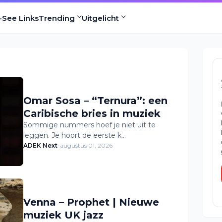
-See Links
Trending
Uitgelicht
Omar Sosa – “Ternura”: een
Caribische bries in muziek
Sommige nummers hoef je niet uit te
leggen. Je hoort de eerste k…
ADEK Next
-
augustus 01, 2026
Venna – Prophet | Nieuwe
muziek UK jazz