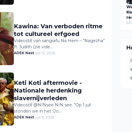
Wa
Kw
re
wa
jul
Kawina: Van verboden ritme
fe
tot cultureel erfgoed
hu
ve
Videostill van sangrafu Na Hem – “Nagezha”
ft. Judith (zie vide…
H
ADEK Next
-
juli 12, 2025
Keti Koti aftermovie -
Nationale herdenking
slavernijverleden
Videostill @NINsee NIN see. "Op 1 juli
stonden we in het Oo…
ADEK Next
-
juli 11, 2025