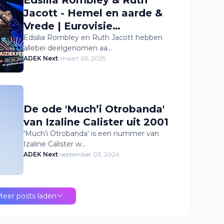
Jacott - Hemel en aarde &
Vrede | Eurovisie
Songfestival
Edsilia Rombley en Ruth Jacott hebben
allebei deelgenomen aa…
ADEK Next
-
maart 05, 2025
De ode 'Much’i Otrobanda'
van Izaline Calister uit 2001
'Much’i Otrobanda' is een nummer van
Izaline Calister w…
ADEK Next
-
september 03, 2024
eer posts laden