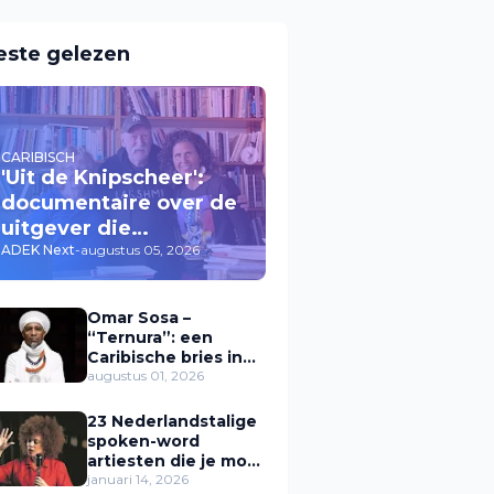
este gelezen
CARIBISCH
'Uit de Knipscheer':
documentaire over de
uitgever die
Caribische stemmen
ADEK Next
-
augustus 05, 2026
een plek gaf
Omar Sosa –
“Ternura”: een
Caribische bries in
muziek
augustus 01, 2026
23 Nederlandstalige
spoken-word
artiesten die je moet
kennen (Zwarte
januari 14, 2026