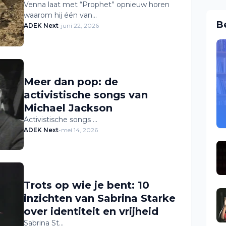
Venna laat met “Prophet” opnieuw horen
waarom hij één van…
B
ADEK Next
-
juni 22, 2026
Meer dan pop: de
activistische songs van
Michael Jackson
Activistische songs …
ADEK Next
-
mei 14, 2026
Trots op wie je bent: 10
inzichten van Sabrina Starke
over identiteit en vrijheid
Sabrina St…