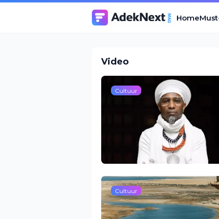
Home
Must
Video
Cultuur
Cultuur