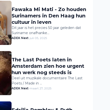
Fawaka Mi Mati - Zo houden
Surinamers in Den Haag hun
cultuur in leven
Dit jaar is het precies 50 jaar geleden dat
Suriname onafhanke…
ADEK Next
-
juli 05, 2025
The Last Poets laten in
Amsterdam zien hoe urgent
hun werk nog steeds is
Deel uit muzikale documentaire The Last
Poets / Made in …
ADEK Next
-
maart 27, 2025
Edsilia Rombley & Ruth