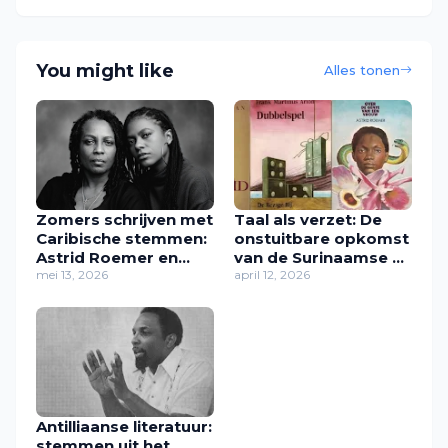
You might like
Alles tonen
Zomers schrijven met
Taal als verzet: De
Caribische stemmen:
onstuitbare opkomst
Astrid Roemer en
van de Surinaamse en
Radna Fabias
mei 13, 2026
Caribische literatuur
april 12, 2026
Antilliaanse literatuur:
stemmen uit het