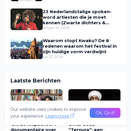
23 Nederlandstalige spoken-
word artiesten die je moet
kennen (Zwarte dichters &
performers in Nederland)
januari 14, 2026
Waarom stopt Kwaku? De 8
redenen waarom het festival in
zijn huidige vorm verdwijnt
juli 23, 2026
Laatste Berichten
Our website uses cookies to improve
OK, Go it!
your experience.
Learn more
'Uit de Knipscheer':
Omar Sosa –
documentaire over
“Ternura”: een