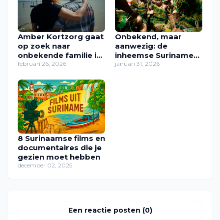
Amber Kortzorg gaat
Onbekend, maar
op zoek naar
aanwezig: de
onbekende familie in
inheemse Surinamers
Suriname
februari 26, 2026
in Rotterdam
januari 31, 2026
8 Surinaamse films en
documentaires die je
gezien moet hebben
december 02, 2025
Een reactie posten (0)