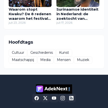
Waarom stopt
Surinaamse identiteit
Kwaku? De 8 redenen
in Nederland: de
waarom het festival
zoektocht van
in zijn huidige vorm
juli 23, 2026
Zawdie Sandvliet
juli 17, 2026
verdwijnt
naar thuis
Hoofdtags
Cultuur
Geschiedenis
Kunst
Maatschappij
Media
Mensen
Muziek