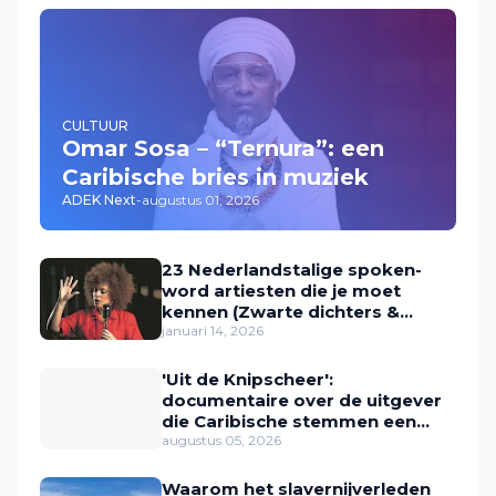
CULTUUR
Omar Sosa – “Ternura”: een
Caribische bries in muziek
ADEK Next
-
augustus 01, 2026
23 Nederlandstalige spoken-
word artiesten die je moet
kennen (Zwarte dichters &
performers in Nederland)
januari 14, 2026
'Uit de Knipscheer':
documentaire over de uitgever
die Caribische stemmen een
plek gaf
augustus 05, 2026
Waarom het slavernijverleden