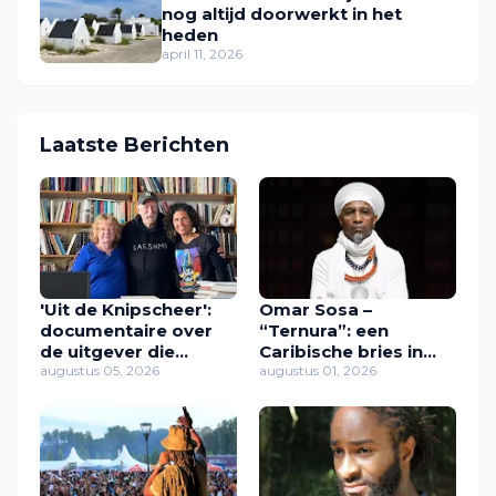
nog altijd doorwerkt in het
heden
april 11, 2026
Laatste Berichten
'Uit de Knipscheer':
Omar Sosa –
documentaire over
“Ternura”: een
de uitgever die
Caribische bries in
Caribische stemmen
augustus 05, 2026
muziek
augustus 01, 2026
een plek gaf