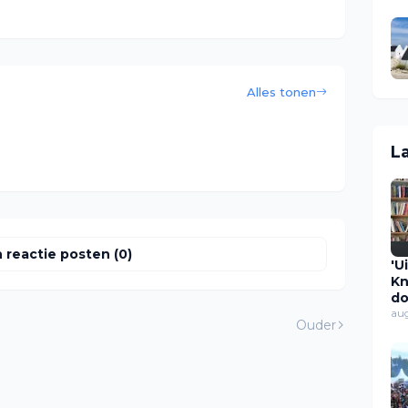
Alles tonen
L
 reactie posten (0)
'U
Kn
do
ov
au
Ouder
ui
Ca
s
pl