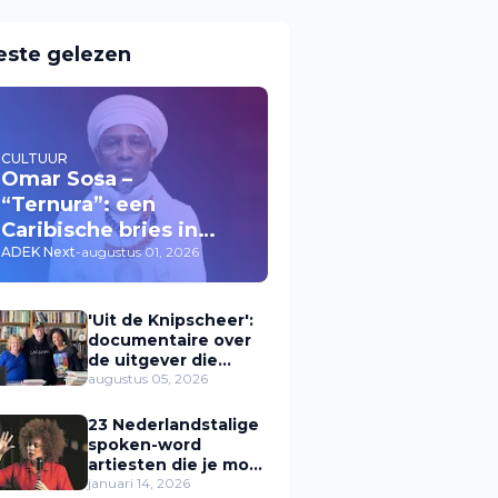
este gelezen
CULTUUR
Omar Sosa –
“Ternura”: een
Caribische bries in
muziek
ADEK Next
-
augustus 01, 2026
'Uit de Knipscheer':
documentaire over
de uitgever die
Caribische stemmen
augustus 05, 2026
een plek gaf
23 Nederlandstalige
spoken-word
artiesten die je moet
kennen (Zwarte
januari 14, 2026