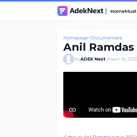
Home
Must
Homepage
Documentaire
Anil Ramdas 
by
ADEK Next
-
maart 16, 202