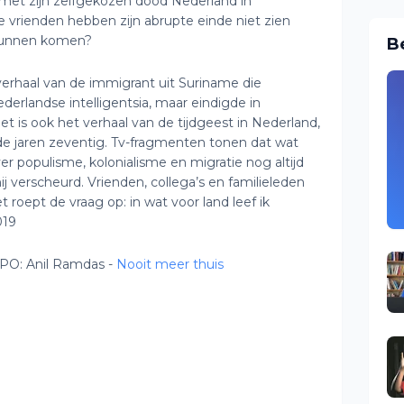
2 met zijn zelfgekozen dood Nederland in
ste vrienden hebben zijn abrupte einde niet zien
kunnen komen?
B
erhaal van de immigrant uit Suriname die
derlandse intelligentsia, maar eindigde in
t is ook het verhaal van de tijdgeest in Nederland,
de jaren zeventig. Tv-fragmenten tonen dat wat
er populisme, kolonialisme en migratie nog altijd
hij verscheurd. Vrienden, collega’s en familieleden
t roept de vraag op: in wat voor land leef ik
019
NPO: Anil Ramdas -
Nooit meer thuis