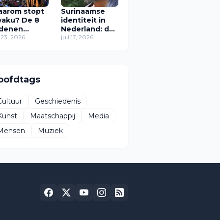
arom stopt
Surinaamse
aku? De 8
identiteit in
denen
Nederland: de
arom het
i 23, 2026
zoektocht van
juli 17, 2026
stival in zijn
Zawdie
idige vorm
Sandvliet naar
rdwijnt
thuis
oofdtags
Cultuur
Geschiedenis
Kunst
Maatschappij
Media
Mensen
Muziek