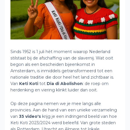
Sinds 1952 is 1 juli hèt moment waarop Nederland
stilstaat bij de afschaffing van de slavernij. Wat ooit
begon als een bescheiden bijeenkomst in
Amsterdam, is inmiddels getransformeerd tot een
nationale traditie die door heel het land zichtbaar is.
Van
Keti Koti
tot
Dia di Abolishon
: de roep om
herdenking en viering klinkt luider dan ooit.
Op deze pagina nemen we je mee langs alle
provincies. Aan de hand van een unieke verzameling
van
35 video's
krijg je een indringend beeld van hoe
Keti Koti 2023/2024 werd beleefd. Van grote steden
als Rotterdam, Utrecht en Almere tot lokale