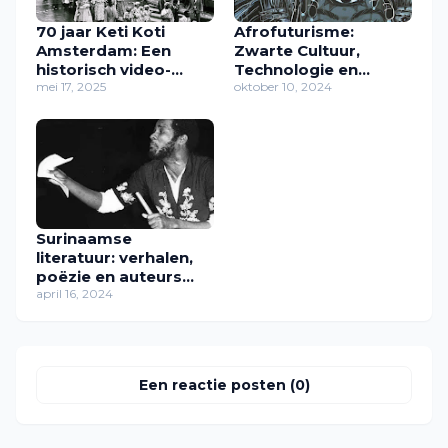
70 jaar Keti Koti
Afrofuturisme:
Amsterdam: Een
Zwarte Cultuur,
historisch video-
Technologie en
overzicht (1953–2024)
mei 17, 2025
Toekomstvisies in
oktober 10, 2024
Sciencefiction en
Kunst
Surinaamse
literatuur: verhalen,
poëzie en auteurs
van Creole Drum tot
april 16, 2024
Edgar Cairo
Een reactie posten (0)