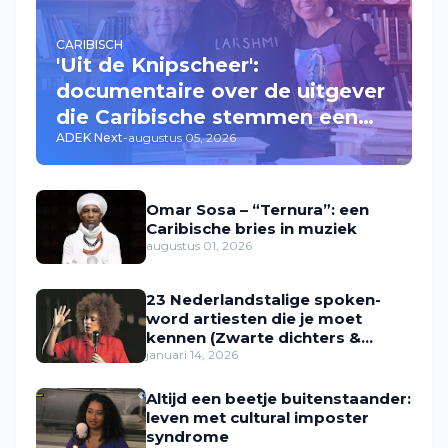
CARIBISCH
'Uit de Knipscheer':
documentaire over de uitgever
die Caribische stemmen een
ADEK Next
-
augustus 05, 2026
plek gaf
Omar Sosa – “Ternura”: een
Caribische bries in muziek
augustus 01, 2026
23 Nederlandstalige spoken-
word artiesten die je moet
kennen (Zwarte dichters &
performers in Nederland)
januari 14, 2026
Altijd een beetje buitenstaander:
leven met cultural imposter
syndrome