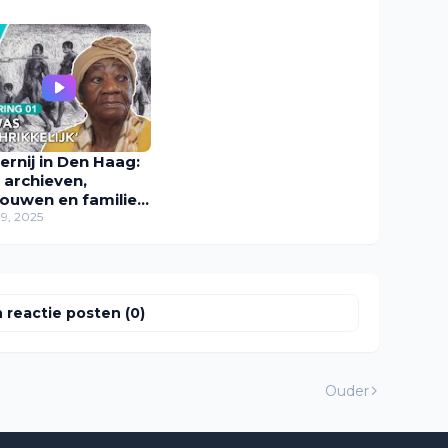
ernij in Den Haag:
 archieven,
ouwen en families
ellen
09, 2025
 reactie posten (0)
Ouder