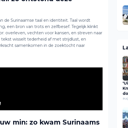
 de Surinaamse taal en identiteit. Taal wordt
, een bron van trots en zelfbesef. Tegelijk klinkt
oor: overleven, vechten voor kansen, en streven naar
ekst wisselt tederheid af met strijdlust, en
eerkracht samenkomen in de zoektocht naar
L
'U
Kn
do
ov
au
ui
Ca
s
pl
tjauw min: zo kwam Surinaams