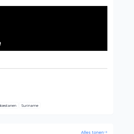
doestanen
Suriname
Alles tonen