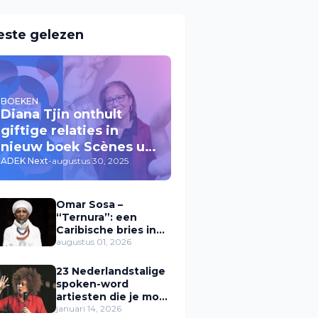
este gelezen
BOEKEN
Diana Tjin onthult
giftige relaties in
nieuw boek Scènes uit
een giftige relatie
ADEK Next
-
augustus 30, 2025
Omar Sosa –
“Ternura”: een
Caribische bries in
muziek
augustus 01, 2026
23 Nederlandstalige
spoken-word
artiesten die je moet
kennen (Zwarte
januari 14, 2026