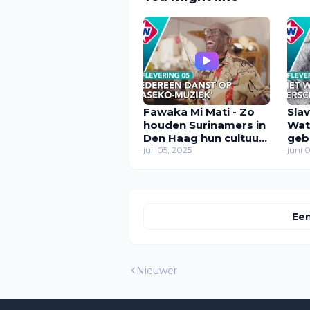
Fawaka Mi Mati - Zo
Slav
houden Surinamers in
Wat
Den Haag hun cultuur
geb
in leven
juli 05, 2025
vert
juni 
Een
Nieuwer