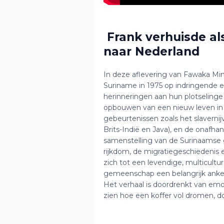
Frank verhuisde al
naar Nederland
In deze aflevering van Fawaka Mim
Suriname in 1975 op indringende en
herinneringen aan hun plotselinge 
opbouwen van een nieuw leven in 
gebeurtenissen zoals het slavernij
Brits-Indië en Java), en de onafha
samenstelling van de Surinaamse
rijkdom, de migratiegeschiedenis
zich tot een levendige, multicult
gemeenschap een belangrijk anker v
Het verhaal is doordrenkt van emoti
zien hoe een koffer vol dromen, d