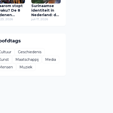
arom stopt
Surinaamse
aku? De 8
identiteit in
denen
Nederland: de
arom het
i 23, 2026
zoektocht van
juli 17, 2026
stival in zijn
Zawdie
idige vorm
Sandvliet naar
rdwijnt
thuis
oofdtags
Cultuur
Geschiedenis
Kunst
Maatschappij
Media
Mensen
Muziek