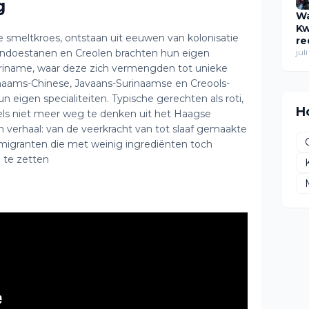
ag
Wa
Kw
 smeltkroes, ontstaan uit eeuwen van kolonisatie
re
Hindoestanen en Creolen brachten hun eigen
wa
jul
fe
iname, waar deze zich vermengden tot unieke
hu
naams-Chinese, Javaans-Surinaamse en Creools-
ve
n eigen specialiteiten. Typische gerechten als roti,
H
dels niet meer weg te denken uit het Haagse
en verhaal: van de veerkracht van tot slaaf gemaakte
mmigranten die met weinig ingrediënten toch
n te zetten