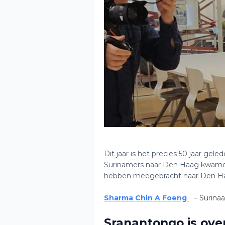
Dit jaar is het precies 50 jaar gel
Surinamers naar Den Haag kwamen
hebben meegebracht naar Den H
Sharma Chin A Foeng
– Surin
Sranantongo is over