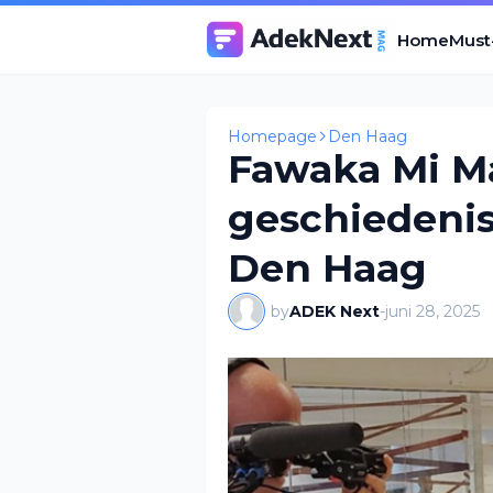
Home
Must
Homepage
Den Haag
Fawaka Mi Ma
geschiedenis
Den Haag
by
ADEK Next
-
juni 28, 2025