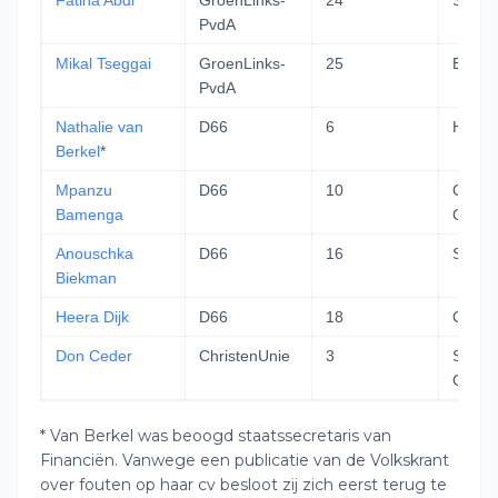
Fatiha Abdi
GroenLinks-
24
Somal
PvdA
Mikal Tseggai
GroenLinks-
25
Eritre
PvdA
Nathalie van
D66
6
Half Sa
Berkel
*
Mpanzu
D66
10
Congo
Bamenga
Congo
Anouschka
D66
16
Surin
Biekman
Heera Dijk
D66
18
Curaç
Don Ceder
ChristenUnie
3
Surin
Ghan
* Van Berkel was beoogd staatssecretaris van
Financiën. Vanwege een publicatie van de Volkskrant
over fouten op haar cv besloot zij zich eerst terug te