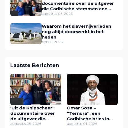
documentaire over de uitgever
die Caribische stemmen een
plek gaf
augustus 05, 2026
Waarom het slavernijverleden
nog altijd doorwerkt in het
heden
april 11, 2026
Laatste Berichten
'Uit de Knipscheer':
Omar Sosa –
documentaire over
“Ternura”: een
de uitgever die
Caribische bries in
Caribische stemmen
augustus 05, 2026
muziek
augustus 01, 2026