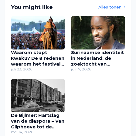
You might like
Alles tonen
Waarom stopt
Surinaamse identiteit
Kwaku? De 8 redenen
in Nederland: de
waarom het festival
zoektocht van
in zijn huidige vorm
juli 23, 2026
Zawdie Sandvliet
juli 17, 2026
verdwijnt
naar thuis
De Bijlmer: Hartslag
van de diaspora – Van
Gliphoeve tot de
generatie Zuidoost
mei 14, 2026