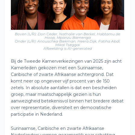
Boven (L/R): Don Ceder, Nathalie van Berkel,
Habtamu
de
Hoop,
Mpanzu
Bamenga
Onder (L/R): Anouschka
Biekman
,
Heera
Dijk,
Fatiha
Abdi
,
Mikal
Tseggai
Afbeelding is AI-generated
Bij de Tweede Kamerverkiezingen van 2025 zijn acht
Kamerleden gekozen met een Surinaamse,
Caribische of zwarte Afrikaanse achtergrond. Dat
komt neer op ongeveer vijf procent van de 150
zetels. In absolute aantallen is dat een bescheiden
groep, maar maatschappelijk gezien is hun
aanwezigheid betekenisvol binnen het bredere debat
over representatie, diversiteit en democratische
participatie in Nederland.
Surinaamse, Caribische en zwarte Afrikaanse