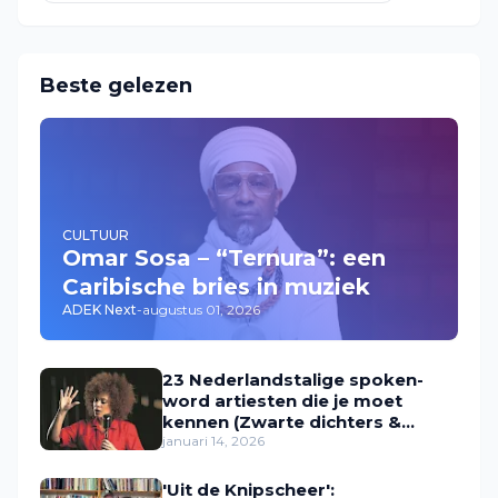
Beste gelezen
CULTUUR
Omar Sosa – “Ternura”: een
Caribische bries in muziek
ADEK Next
-
augustus 01, 2026
23 Nederlandstalige spoken-
word artiesten die je moet
kennen (Zwarte dichters &
performers in Nederland)
januari 14, 2026
'Uit de Knipscheer':