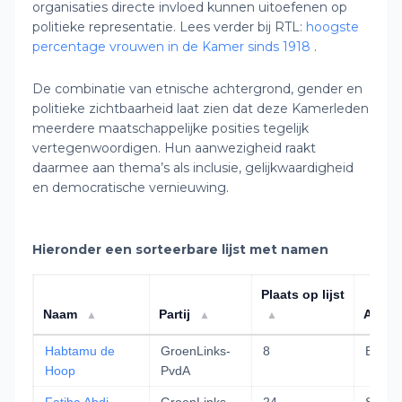
organisaties directe invloed kunnen uitoefenen op
politieke representatie. Lees verder bij RTL:
hoogste
percentage vrouwen in de Kamer sinds 1918
.
De combinatie van etnische achtergrond, gender en
politieke zichtbaarheid laat zien dat deze Kamerleden
meerdere maatschappelijke posities tegelijk
vertegenwoordigen. Hun aanwezigheid raakt
daarmee aan thema’s als inclusie, gelijkwaardigheid
en democratische vernieuwing.
Hieronder een sorteerbare lijst met namen
Plaats op lijst
Naam
Partij
Afko
▲
▲
▲
Habtamu de
GroenLinks-
8
Ethiop
Hoop
PvdA