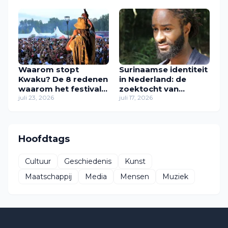
een plek gaf
Waarom stopt
Surinaamse identiteit
Kwaku? De 8 redenen
in Nederland: de
waarom het festival
zoektocht van
in zijn huidige vorm
juli 23, 2026
Zawdie Sandvliet
juli 17, 2026
verdwijnt
naar thuis
Hoofdtags
Cultuur
Geschiedenis
Kunst
Maatschappij
Media
Mensen
Muziek