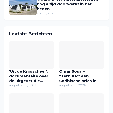
nog altijd doorwerkt in het
heden
april 11, 2026
Laatste Berichten
'Uit de Knipscheer':
Omar Sosa –
documentaire over
“Ternura”: een
de uitgever die
Caribische bries in
Caribische stemmen
augustus 05, 2026
muziek
augustus 01, 2026
een plek gaf