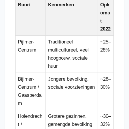
Buurt
Kenmerken
Opk
oms
t
2022
Pijlmer-
Traditioneel
~25–
Centrum
multicultureel, veel
28%
hoogbouw, sociale
huur
Bijlmer-
Jongere bevolking,
~28–
Centrum /
sociale voorzieningen
30%
Gaasperda
m
Holendrech
Grotere gezinnen,
~30–
t /
gemengde bevolking
32%