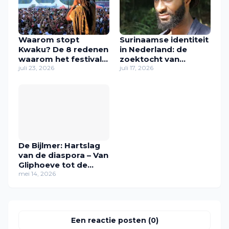
Waarom stopt
Surinaamse identiteit
Kwaku? De 8 redenen
in Nederland: de
waarom het festival
zoektocht van
in zijn huidige vorm
juli 23, 2026
Zawdie Sandvliet
juli 17, 2026
verdwijnt
naar thuis
De Bijlmer: Hartslag
van de diaspora – Van
Gliphoeve tot de
generatie Zuidoost
mei 14, 2026
Een reactie posten (0)