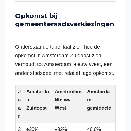
Opkomst bij
gemeenteraadsverkiezingen
Onderstaande tabel laat zien hoe de
opkomst in Amsterdam Zuidoost zich
verhoudt tot Amsterdam Nieuw-West, een
ander stadsdeel met relatief lage opkomst.
J
Amsterda
Amsterdam
Amsterda
a
m
Nieuw-
m
a
Zuidoost
West
gemiddeld
r
2
±30%
±32%
46,6%