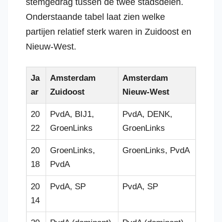
stemgedrag tussen de twee stadsdelen.
Onderstaande tabel laat zien welke
partijen relatief sterk waren in Zuidoost en
Nieuw-West.
Ja
Amsterdam
Amsterdam
ar
Zuidoost
Nieuw-West
20
PvdA, BIJ1,
PvdA, DENK,
22
GroenLinks
GroenLinks
20
GroenLinks,
GroenLinks, PvdA
18
PvdA
20
PvdA, SP
PvdA, SP
14