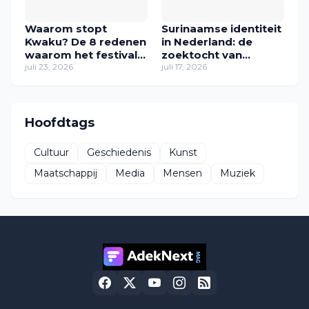
Waarom stopt
Surinaamse identiteit
Kwaku? De 8 redenen
in Nederland: de
waarom het festival
zoektocht van
in zijn huidige vorm
juli 23, 2026
Zawdie Sandvliet
juli 17, 2026
verdwijnt
naar thuis
Hoofdtags
Cultuur
Geschiedenis
Kunst
Maatschappij
Media
Mensen
Muziek