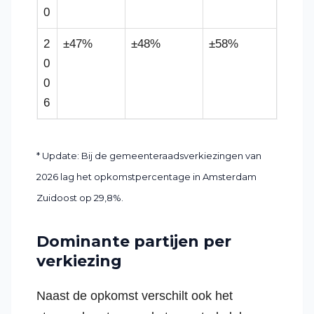
0
2
±47%
±48%
±58%
0
0
6
* Update: Bij de gemeenteraadsverkiezingen van
2026 lag het opkomstpercentage in Amsterdam
Zuidoost op 29,8%.
Dominante partijen per
verkiezing
Naast de opkomst verschilt ook het