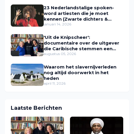
23 Nederlandstalige spoken-
word artiesten die je moet
kennen (Zwarte dichters &
performers in Nederland)
januari 14, 2026
'Uit de Knipscheer':
documentaire over de uitgever
die Caribische stemmen een
plek gaf
augustus 05, 2026
Waarom het slavernijverleden
nog altijd doorwerkt in het
heden
april 11, 2026
Laatste Berichten