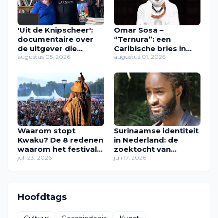
'Uit de Knipscheer':
Omar Sosa –
documentaire over
“Ternura”: een
de uitgever die
Caribische bries in
Caribische stemmen
augustus 05, 2026
muziek
augustus 01, 2026
een plek gaf
Waarom stopt
Surinaamse identiteit
Kwaku? De 8 redenen
in Nederland: de
waarom het festival
zoektocht van
in zijn huidige vorm
juli 23, 2026
Zawdie Sandvliet
juli 17, 2026
verdwijnt
naar thuis
Hoofdtags