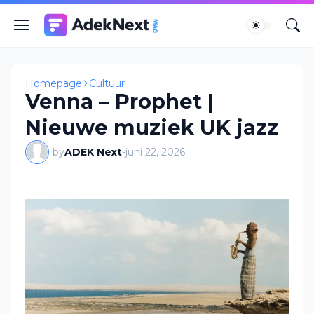
Homepage
Cultuur
Venna – Prophet |
Nieuwe muziek UK jazz
by
ADEK Next
-
juni 22, 2026