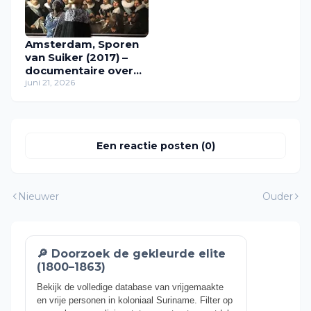
Amsterdam, Sporen
van Suiker (2017) –
documentaire over
slavernij en koloniale
juni 21, 2026
geschiedenis
Een reactie posten (0)
Nieuwer
Ouder
🔎 Doorzoek de gekleurde elite
(1800–1863)
Bekijk de volledige database van vrijgemaakte
en vrije personen in koloniaal Suriname. Filter op