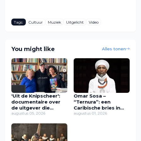
Tags:
Cultuur
Muziek
Uitgelicht
Video
You might like
Alles tonen
'Uit de Knipscheer':
Omar Sosa –
documentaire over
“Ternura”: een
de uitgever die
Caribische bries in
Caribische stemmen
augustus 05, 2026
muziek
augustus 01, 2026
een plek gaf