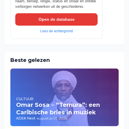
naam, beroep, religie, status en straat en ontdek
verborgen netwerken uit de geschiedenis.
Open de database
Lees de achtergrond
Beste gelezen
CULTUUR
Omar Sosa – “Ternura”: een
Caribische bries in muziek
ADEK Next
-
augustus 01, 2026