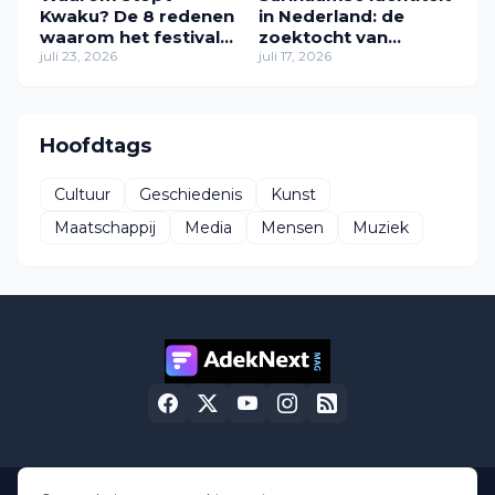
Kwaku? De 8 redenen
in Nederland: de
waarom het festival
zoektocht van
in zijn huidige vorm
juli 23, 2026
Zawdie Sandvliet
juli 17, 2026
verdwijnt
naar thuis
Hoofdtags
Cultuur
Geschiedenis
Kunst
Maatschappij
Media
Mensen
Muziek