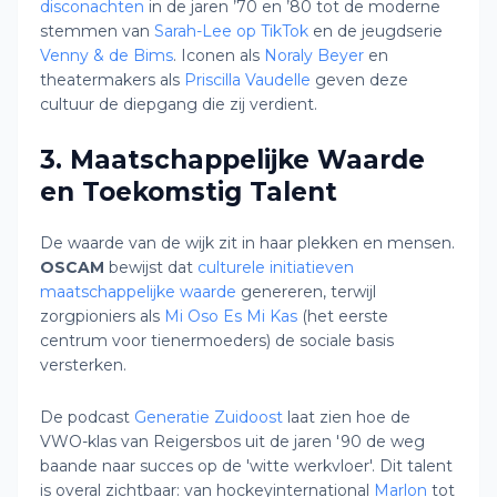
disconachten
in de jaren ’70 en ’80 tot de moderne
stemmen van
Sarah-Lee op TikTok
en de jeugdserie
Venny & de Bims
. Iconen als
Noraly Beyer
en
theatermakers als
Priscilla Vaudelle
geven deze
cultuur de diepgang die zij verdient.
3. Maatschappelijke Waarde
en Toekomstig Talent
De waarde van de wijk zit in haar plekken en mensen.
OSCAM
bewijst dat
culturele initiatieven
maatschappelijke waarde
genereren, terwijl
zorgpioniers als
Mi Oso Es Mi Kas
(het eerste
centrum voor tienermoeders) de sociale basis
versterken.
De podcast
Generatie Zuidoost
laat zien hoe de
VWO-klas van Reigersbos uit de jaren '90 de weg
baande naar succes op de 'witte werkvloer'. Dit talent
is overal zichtbaar: van hockeyinternational
Marlon
tot