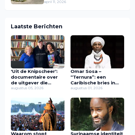
april 11, 2026
Laatste Berichten
'Uit de Knipscheer':
Omar Sosa –
documentaire over
“Ternura”: een
de uitgever die
Caribische bries in
Caribische stemmen
augustus 05, 2026
muziek
augustus 01, 2026
een plek gaf
Waarom stopt
Surinaamse identiteit