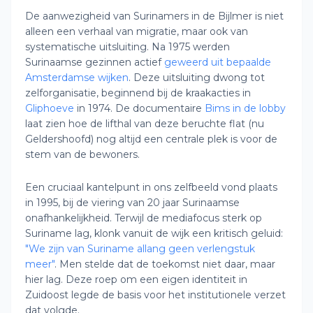
De aanwezigheid van Surinamers in de Bijlmer is niet
alleen een verhaal van migratie, maar ook van
systematische uitsluiting. Na 1975 werden
Surinaamse gezinnen actief
geweerd uit bepaalde
Amsterdamse wijken
. Deze uitsluiting dwong tot
zelforganisatie, beginnend bij de kraakacties in
Gliphoeve
in 1974. De documentaire
Bims in de lobby
laat zien hoe de lifthal van deze beruchte flat (nu
Geldershoofd) nog altijd een centrale plek is voor de
stem van de bewoners.
Een cruciaal kantelpunt in ons zelfbeeld vond plaats
in 1995, bij de viering van 20 jaar Surinaamse
onafhankelijkheid. Terwijl de mediafocus sterk op
Suriname lag, klonk vanuit de wijk een kritisch geluid:
"We zijn van Suriname allang geen verlengstuk
meer"
. Men stelde dat de toekomst niet daar, maar
hier lag. Deze roep om een eigen identiteit in
Zuidoost legde de basis voor het institutionele verzet
dat volgde.