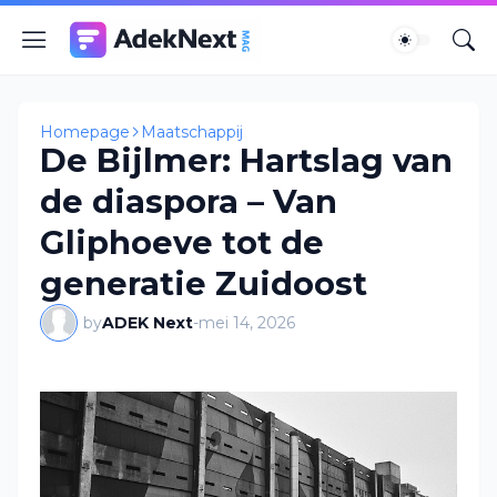
Homepage
Maatschappij
De Bijlmer: Hartslag van
de diaspora – Van
Gliphoeve tot de
generatie Zuidoost
by
ADEK Next
-
mei 14, 2026