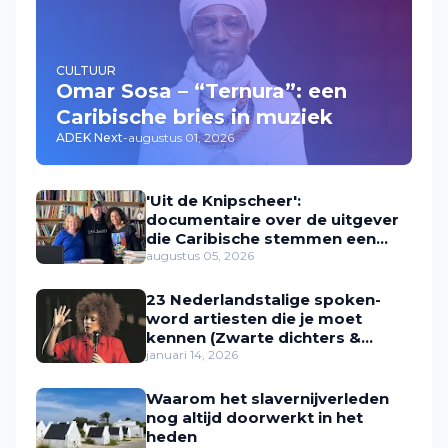
CULTUUR
Omar Sosa – “Ternura”: een
Caribische bries in muziek
ADEK Next
-
augustus 01, 2026
'Uit de Knipscheer':
documentaire over de uitgever
die Caribische stemmen een
plek gaf
augustus 05, 2026
23 Nederlandstalige spoken-
word artiesten die je moet
kennen (Zwarte dichters &
performers in Nederland)
januari 14, 2026
Waarom het slavernijverleden
nog altijd doorwerkt in het
heden