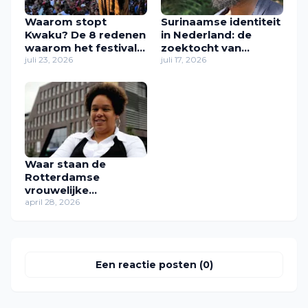
Waarom stopt
Surinaamse identiteit
Kwaku? De 8 redenen
in Nederland: de
waarom het festival
zoektocht van
in zijn huidige vorm
juli 23, 2026
Zawdie Sandvliet
juli 17, 2026
verdwijnt
naar thuis
Waar staan de
Rotterdamse
vrouwelijke
rolmodellen van toen
april 28, 2026
nu? (2008–2026)
Een reactie posten (0)